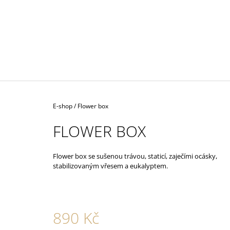
MECHU
1 690 Kč
Domů
E-shop
/
Flower box
FLOWER BOX
Flower box se sušenou trávou, staticí, zaječími ocásky,
stabilizovaným vřesem a eukalyptem.
890 Kč