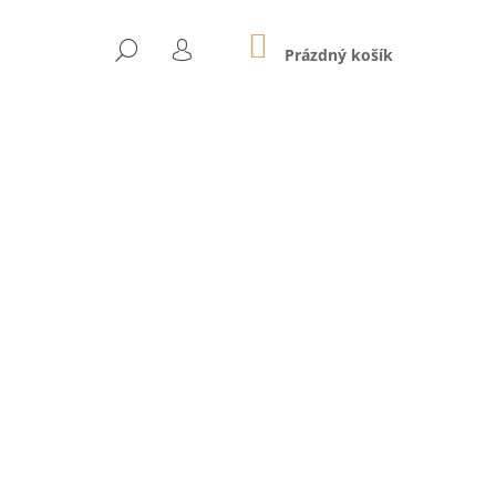
NÁKUPNÍ
HLEDAT
KOŠÍK
Prázdný košík
PŘIHLÁŠENÍ
Následující
RU V MECHOVÉM