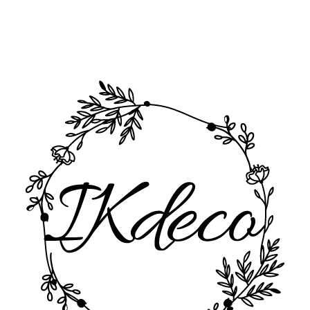
CO POTŘEBUJETE NAJÍT?
HLEDAT
DOPORUČUJEME
MECHOVÉ HODINY
RUSTIKÁLNÍ
SILUETY NA MÍ