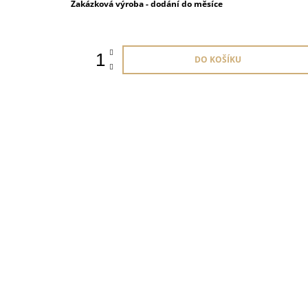
Měrná
Zakázková výroba - dodání do měsíce
cena:
DO KOŠÍKU