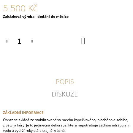
J
5 500 Kč
E
M
Měrná
Zakázková výroba - dodání do měsíce
E
cena:
STROM
DO
ŽIVOTA
KOŠÍKU
ZE
STABILIZOVANÉHO
MECHU
1
690
Kč
POPIS
DISKUZE
ZÁKLADNÍ INFORMACE
Obraz se skládá ze stabilizovaného mechu kopečkového, plochého a sobího,
z větví a kůry. Je to jedinečná dekorace, která nepotřebuje žádnou údržbu ani
vodu a vydrží roky stále stejně krásná.