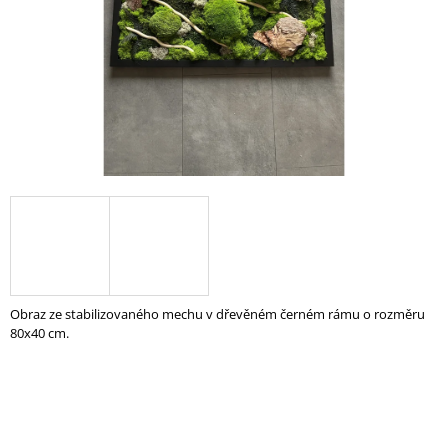
A
J
Í
T
?
HLEDAT
D
Obraz ze stabilizovaného mechu v dřevěném černém rámu o rozměru
O
80x40 cm.
P
O
R
U
Č
U