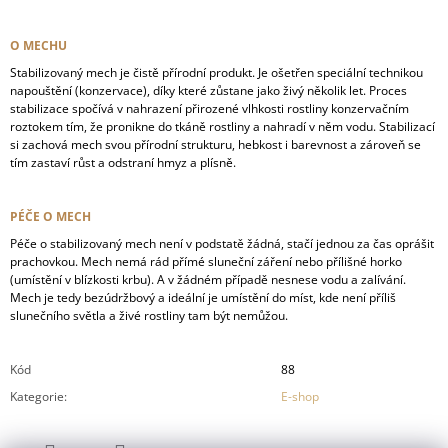
O MECHU
Stabilizovaný mech je čistě přírodní produkt. Je ošetřen speciální technikou
napouštění (konzervace), díky které zůstane jako živý několik let. Proces
stabilizace spočívá v nahrazení přirozené vlhkosti rostliny konzervačním
roztokem tím, že pronikne do tkáně rostliny a nahradí v něm vodu. Stabilizací
si zachová mech svou přírodní strukturu, hebkost i barevnost a zároveň se
tím zastaví růst a odstraní hmyz a plísně.
PÉČE O MECH
Péče o stabilizovaný mech není v podstatě žádná, stačí jednou za čas oprášit
prachovkou. Mech nemá rád přímé sluneční záření nebo přílišné horko
(umístění v blízkosti krbu). A v žádném případě nesnese vodu a zalívání.
Mech je tedy bezúdržbový a ideální je umístění do míst, kde není příliš
slunečního světla a živé rostliny tam být nemůžou.
Kód
88
Kategorie
:
E-shop