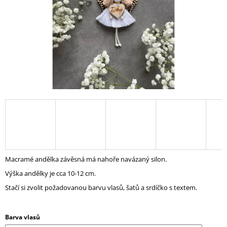
A
J
Í
T
?
HLEDAT
D
Macramé andělka závěsná má nahoře navázaný silon.
O
Výška andělky je cca 10-12 cm.
P
O
Stačí si zvolit požadovanou barvu vlasů, šatů a srdíčko s textem.
R
U
Č
Barva vlasů
U