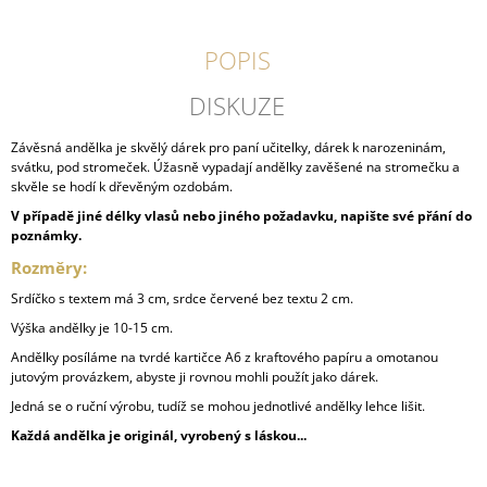
POPIS
DISKUZE
Závěsná andělka je skvělý dárek pro paní učitelky, dárek k narozeninám,
svátku, pod stromeček. Úžasně vypadají andělky zavěšené na stromečku a
skvěle se hodí k dřevěným ozdobám.
V případě jiné délky vlasů nebo jiného požadavku, napište své přání do
poznámky.
Rozměry:
Srdíčko s textem má 3 cm, srdce červené bez textu 2 cm.
Výška andělky je 10-15 cm.
Andělky posíláme na tvrdé kartičce A6 z kraftového papíru a omotanou
jutovým provázkem, abyste ji rovnou mohli použít jako dárek.
Jedná se o ruční výrobu, tudíž se mohou jednotlivé andělky lehce lišit.
Každá andělka je originál, vyrobený s láskou...