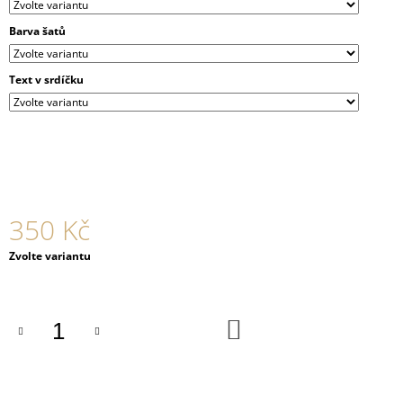
J
E
Barva šatů
M
E
Text v srdíčku
MECHOVÝ
OBRAZ
5
500
Kč
350 Kč
Měrná
Zvolte variantu
cena:
DO
KOŠÍKU