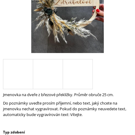
A
J
Í
T
?
HLEDAT
D
Jmenovka na dveře z březové překližky. Průměr obruče 25 cm.
O
Do poznámky uveďte prosím příjemní, nebo text, jaký chcete na
P
jmenovku nechat vygravírovat. Pokud do poznámky neuvedete text,
O
automaticky bude vygravírován text: Vítejte.
R
U
Č
Typ zdobení
U